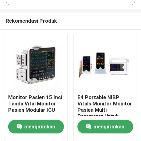
Rekomendasi Produk
Monitor Pasien 15 Inci
E4 Portable NIBP
Rumah
Tanda Vital Monitor
Vitals Monitor Monitor
Pasien Modular ICU
Pasien Multi
Parameter Untuk
Produk
Samping Tempat
mengirimkan
mengirimkan
Tidur Rumah Sakit
Tentang kami
permintaan
permintaan