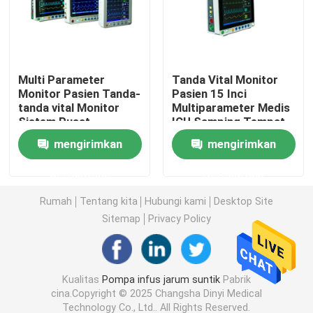
Mesin EKG
Multi Parameter
Tanda Vital Monitor
Mesin Pemindai Ultrasound
Monitor Pasien Tanda-
Pasien 15 Inci
tanda vital Monitor
Multiparameter Medis
Sistem Pusat
ICU Samping Tempat
Konsentrator Oksigen Respironika
Tidur Nibp SPO2 Ecg
mengirimkan
mengirimkan
Pompa Penyedot Medis
permintaan
permintaan
Rumah
Tentang kita
Hubungi kami
Desktop Site
CPAP APAP BIPAP
Sitemap
Privacy Policy
Infant Warmer & Incubator
Kualitas
Pompa infus jarum suntik
Pabrik
cina.Copyright © 2025 Changsha Dinyi Medical
AED & Defibrillator Portable
Technology Co., Ltd.. All Rights Reserved.