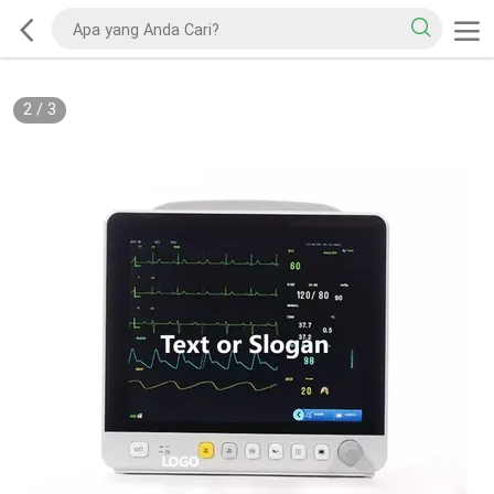
2
/
3