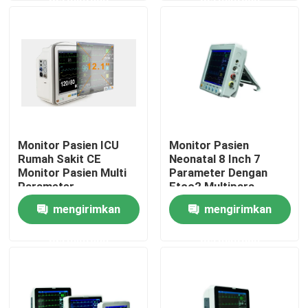
Tur Pabrik
Kontrol kualitas
Hubungi kami
Monitor Pasien ICU
Monitor Pasien
Rumah Sakit CE
Neonatal 8 Inch 7
Permintaan Penawaran
Monitor Pasien Multi
Parameter Dengan
Parameter
Etco2 Multipara
Monitor ICU Bedside
mengirimkan
mengirimkan
Pompa infus jarum suntik
permintaan
permintaan
Monitor Pasien Multi Parameter
monitor janin ibu